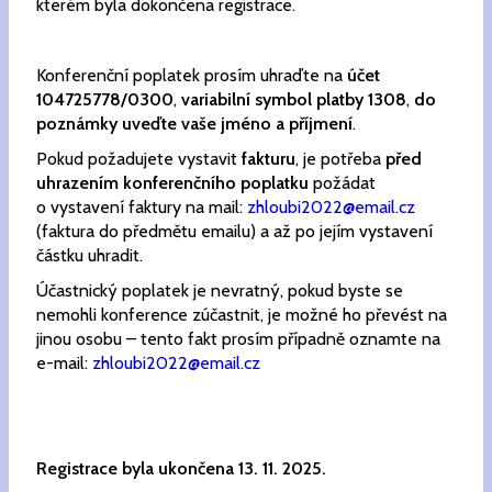
kterém byla dokončena registrace.
Konferenční poplatek prosím uhraďte na
účet
104725778/0300
,
variabilní symbol platby 1308
,
do
poznámky uveďte vaše jméno a příjmení
.
Pokud požadujete vystavit
fakturu
, je potřeba
před
uhrazením konferenčního poplatku
požádat
o vystavení faktury na mail:
zhloubi2022@email.cz
(faktura do předmětu emailu) a až po jejím vystavení
částku uhradit.
Účastnický poplatek je nevratný, pokud byste se
nemohli konference zúčastnit, je možné ho převést na
jinou osobu – tento fakt prosím případně oznamte na
e-mail:
zhloubi2022@email.cz
Registrace byla ukončena 13. 11. 2025.