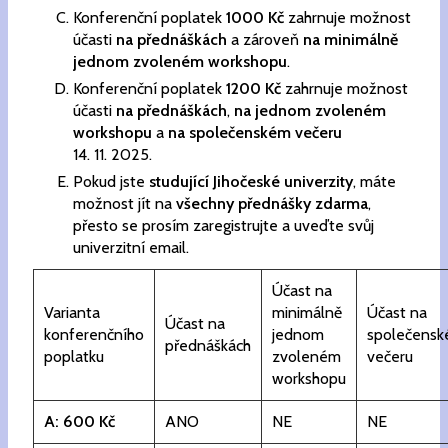
Konferenční poplatek
1000 Kč
zahrnuje možnost
účasti
na přednáškách
a zároveň
na minimálně
jednom zvoleném workshopu
.
Konferenční poplatek
1200 Kč
zahrnuje možnost
účasti
na přednáškách
,
na jednom zvoleném
workshopu
a
na společenském večeru
14. 11. 2025.
Pokud jste
studující Jihočeské univerzity
, máte
možnost jít na
všechny přednášky zdarma
,
přesto se prosím zaregistrujte a uveďte svůj
univerzitní email.
Účast na
Varianta
minimálně
Účast na
Účast na
konferenčního
jednom
společens
přednáškách
poplatku
zvoleném
večeru
workshopu
A: 600 Kč
ANO
NE
NE